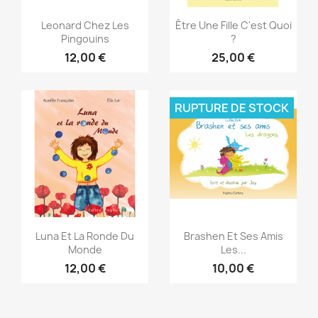
Aperçu rapide
Aperçu rapide


Leonard Chez Les
Être Une Fille C'est Quoi
Pingouins
?
12,00 €
25,00 €
RUPTURE DE STOCK
Aperçu rapide
Aperçu rapide


Luna Et La Ronde Du
Brashen Et Ses Amis
Monde
Les...
12,00 €
10,00 €