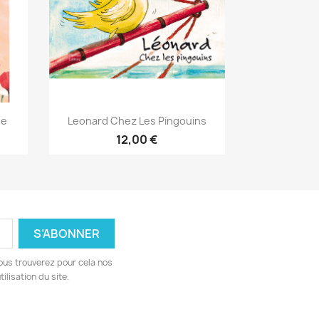
Aperçu rapide

de
Leonard Chez Les Pingouins
12,00 €
ous trouverez pour cela nos
ilisation du site.