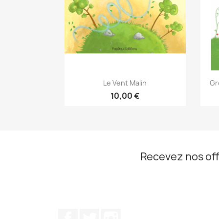
Aperçu rapide

Le Vent Malin
Gr
10,00 €
Recevez nos off
Facebook
Twitter
Instagram