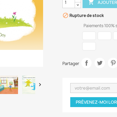

AJOUTER

Rupture de stock
Paiements 100% s
Partager

PRÉVENEZ-MOI LOR