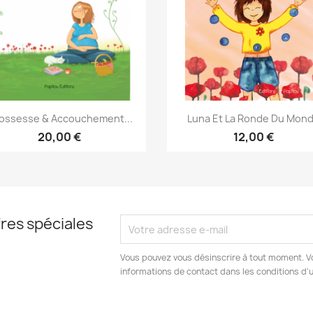
Aperçu rapide
Aperçu rapide


ossesse & Accouchement...
Luna Et La Ronde Du Mon
20,00 €
12,00 €
res spéciales
Vous pouvez vous désinscrire à tout moment. V
informations de contact dans les conditions d'ut