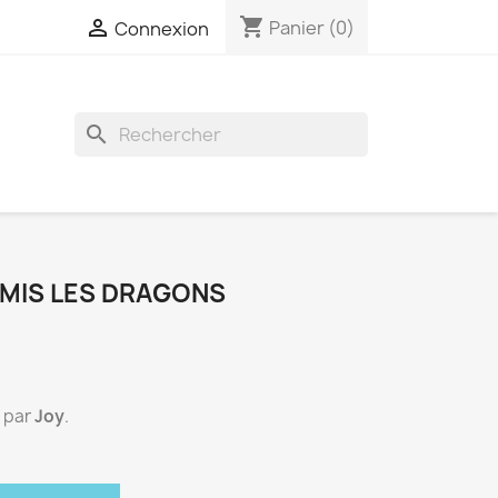
shopping_cart

Panier
(0)
Connexion
search
AMIS LES DRAGONS
é par
Joy
.