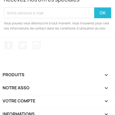
Vous pouvez vous désinscrire à tout moment. Vous trouverez pour cela
nos informations de contact dans les conditions d'utilisation du site.
Facebook
Twitter
Instagram
PRODUITS

NOTRE ASSO

VOTRE COMPTE

INFORMATIONS
keyboard_arrow_down